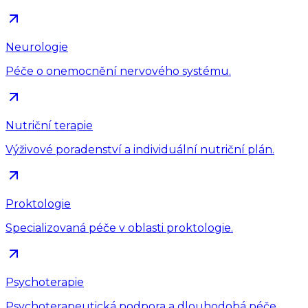
Neurologie
Péče o onemocnění nervového systému.
Nutriční terapie
Výživové poradenství a individuální nutriční plán.
Proktologie
Specializovaná péče v oblasti proktologie.
Psychoterapie
Psychoterapeutická podpora a dlouhodobá péče.