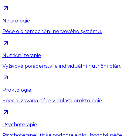
Neurologie
Péče o onemocnění nervového systému.
Nutriční terapie
Výživové poradenství a individuální nutriční plán.
Proktologie
Specializovaná péče v oblasti proktologie.
Psychoterapie
Psychoterapeutická podpora a dlouhodobá péče.