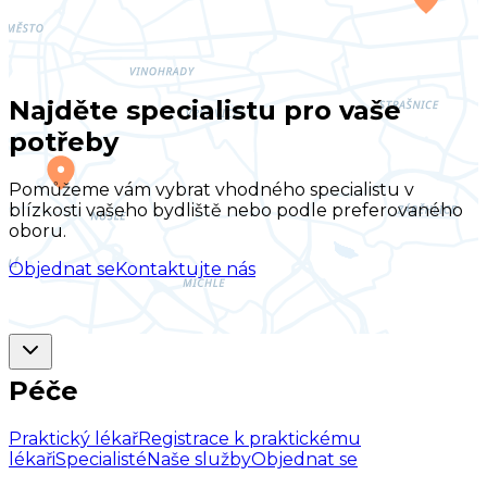
Najděte specialistu pro vaše
potřeby
Pomůžeme vám vybrat vhodného specialistu v
blízkosti vašeho bydliště nebo podle preferovaného
oboru.
Objednat se
Kontaktujte nás
Péče
Praktický lékař
Registrace k praktickému
lékaři
Specialisté
Naše služby
Objednat se