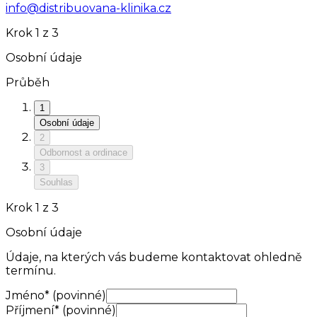
info@distribuovana-klinika.cz
Krok
1
z
3
Osobní údaje
Průběh
1
Osobní údaje
2
Odbornost a ordinace
3
Souhlas
Krok
1
z
3
Osobní údaje
Údaje, na kterých vás budeme kontaktovat ohledně
termínu.
Jméno
*
(povinné)
Příjmení
*
(povinné)