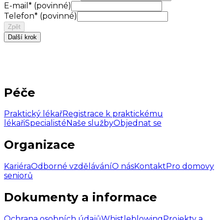
E-mail
*
(povinné)
Telefon
*
(povinné)
Zpět
Další krok
Péče
Praktický lékař
Registrace k praktickému
lékaři
Specialisté
Naše služby
Objednat se
Organizace
Kariéra
Odborné vzdělávání
O nás
Kontakt
Pro domovy
seniorů
Dokumenty a informace
Ochrana osobních údajů
Whistleblowing
Projekty a