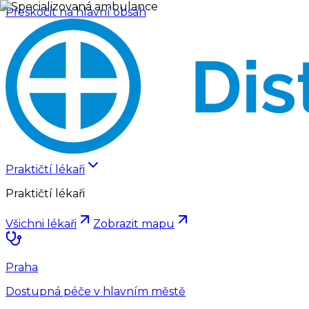
Přeskočit na hlavní obsah
Praktičtí lékaři
Praktičtí lékaři
Všichni lékaři
Zobrazit mapu
Praha
Dostupná péče v hlavním městě