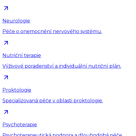
Neurologie
Péče o onemocnění nervového systému.
Nutriční terapie
Výživové poradenství a individuální nutriční plán.
Proktologie
Specializovaná péče v oblasti proktologie.
Psychoterapie
Psychoterapeutická podpora a dlouhodobá péče.