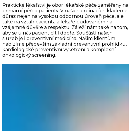
Praktické lékařství je obor lékařské péče zaměřený na
primární péči o pacienty. V našich ordinacích klademe
důraz nejen na vysokou odbornou úroveň péče, ale
také na vztah pacienta a lékaře budovaném na
vzájemné důvěře a respektu. Záleží nám také na tom,
aby se u nás pacient cítil dobře. Součástí našich
služeb je i preventivní medicína. Našim klientům
nabízíme především základní preventivní prohlídku,
kardiologické preventivní vyšetření a komplexní
onkologický screening.
Náš tým
MUDr. Zuzana Priputníková
Lékař
Zobrazit více
MUDr. Tamara Malcevová
Lékař