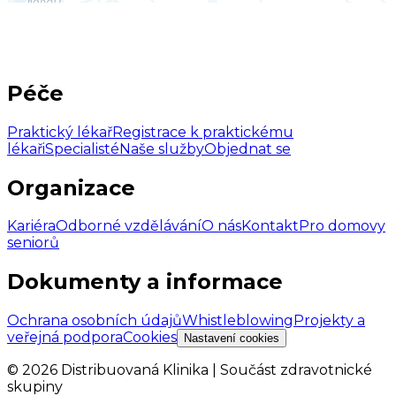
Péče
Praktický lékař
Registrace k praktickému
lékaři
Specialisté
Naše služby
Objednat se
Organizace
Kariéra
Odborné vzdělávání
O nás
Kontakt
Pro domovy
seniorů
Dokumenty a informace
Ochrana osobních údajů
Whistleblowing
Projekty a
veřejná podpora
Cookies
Nastavení cookies
©
2026
Distribuovaná Klinika | Součást zdravotnické
skupiny