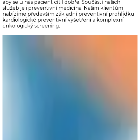
aby se u nás pacient cítil dobře. Součástí našich
služeb je i preventivní medicína. Našim klientům
nabízíme především základní preventivní prohlídku,
kardiologické preventivní vyšetření a komplexní
onkologický screening.
Náš tým
MUDr. Dagmar Krátká
Lékař
Zobrazit více
MUDr. Rut Jeřábková
Lékař
Zobrazit více
Alena Suchá
Sestra