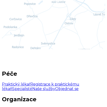
Péče
Praktický lékař
Registrace k praktickému
lékaři
Specialisté
Naše služby
Objednat se
Organizace