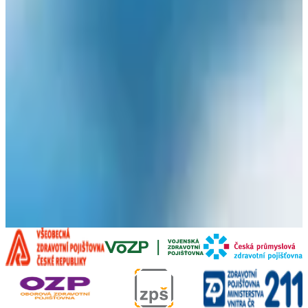
Zobrazit více
Bc. Marie Ginterová
Sestra
Zobrazit více
MUDr. Stanislav Švadlena
Lékař
Zobrazit více
Jaroslava Bělová
Sestra
Zobrazit více