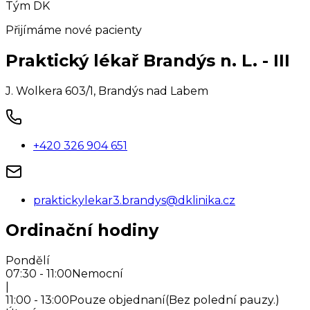
Tým DK
Přijímáme nové pacienty
Praktický lékař Brandýs n. L. - III
J. Wolkera 603/1
,
Brandýs nad Labem
+420 326 904 651
praktickylekar3.brandys@dklinika.cz
Ordinační hodiny
Pondělí
07:30 - 11:00
Nemocní
|
11:00 - 13:00
Pouze objednaní
(
Bez polední pauzy.
)