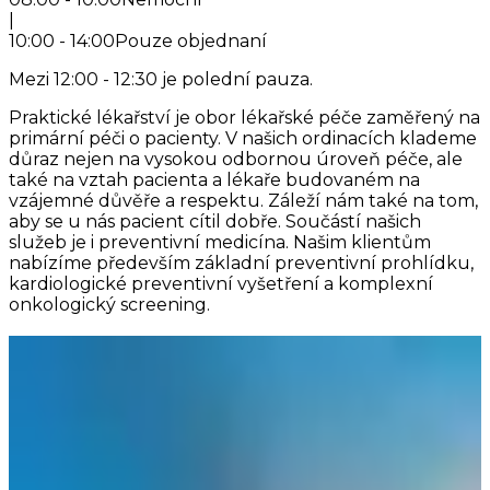
|
10:00 - 14:00
Pouze objednaní
Mezi 12:00 - 12:30 je polední pauza.
Praktické lékařství je obor lékařské péče zaměřený na
primární péči o pacienty. V našich ordinacích klademe
důraz nejen na vysokou odbornou úroveň péče, ale
také na vztah pacienta a lékaře budovaném na
vzájemné důvěře a respektu. Záleží nám také na tom,
aby se u nás pacient cítil dobře. Součástí našich
služeb je i preventivní medicína. Našim klientům
nabízíme především základní preventivní prohlídku,
kardiologické preventivní vyšetření a komplexní
onkologický screening.
Náš tým
MUDr. Michal Lexa
Lékař