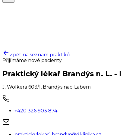
Zpět na seznam praktiků
Přijímáme nové pacienty
Praktický lékař Brandýs n. L. - I
J. Wolkera 603/1
,
Brandýs nad Labem
+420 326 903 874
praktickylekar1.brandys@dklinika.cz