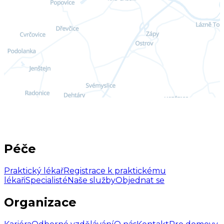
Péče
Praktický lékař
Registrace k praktickému
lékaři
Specialisté
Naše služby
Objednat se
Organizace