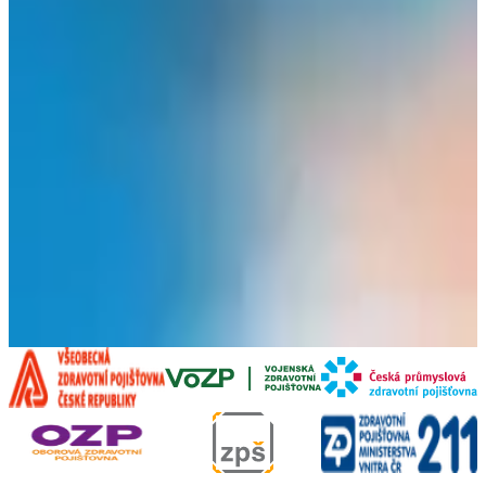
Zobrazit více
MUDr. Magdaléna Pařízková
Lékař
Zobrazit více
Bc. Marie Ginterová
Sestra
Zobrazit více
Lenka Černá
Sestra
Zobrazit více