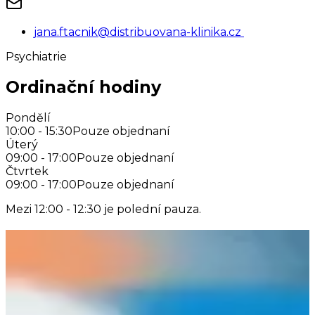
jana.ftacnik@distribuovana-klinika.cz ​
Psychiatrie
Ordinační hodiny
Pondělí
10:00 - 15:30
Pouze objednaní
Úterý
09:00 - 17:00
Pouze objednaní
Čtvrtek
09:00 - 17:00
Pouze objednaní
Mezi 12:00 - 12:30 je polední pauza.
Náš tým
MUDr. Jana Ftáčnik
Lékař