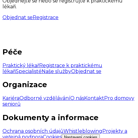
Objednejte se nebo se registrujte k praktickému
lékaři.
Objednat se
Registrace
Péče
Praktický lékař
Registrace k praktickému
lékaři
Specialisté
Naše služby
Objednat se
Organizace
Kariéra
Odborné vzdělávání
O nás
Kontakt
Pro domovy
seniorů
Dokumenty a informace
Ochrana osobních údajů
Whistleblowing
Projekty a
veřejná podpora
Cookies
Nastavení cookies