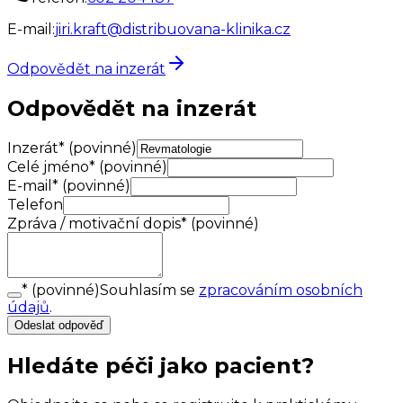
E-mail:
jiri.kraft@distribuovana-klinika.cz
Odpovědět na inzerát
Odpovědět na inzerát
Inzerát
*
(povinné)
Celé jméno
*
(povinné)
E-mail
*
(povinné)
Telefon
Zpráva / motivační dopis
*
(povinné)
*
(povinné)
Souhlasím se
zpracováním osobních
údajů
.
Odeslat odpověď
Hledáte péči jako pacient?