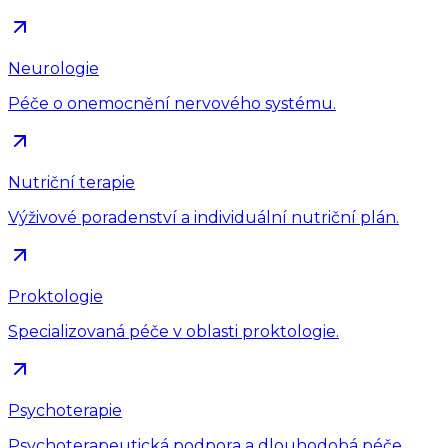
Neurologie
Péče o onemocnění nervového systému.
Nutriční terapie
Výživové poradenství a individuální nutriční plán.
Proktologie
Specializovaná péče v oblasti proktologie.
Psychoterapie
Psychoterapeutická podpora a dlouhodobá péče.